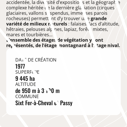
accidentée, la diversité d’expositions et la géographie
complexe héritée de la dernière glaciation (cirques
glaciaires, vallons suspendus, immenses parois
rocheuses) permettent d’y trouver une
grande
variété de milieux naturels
: falaises, lacs d’altitude,
hêtraies, pelouses alpines, lapiaz, forêts mixtes,
mares et tourbières…
L’ensemble des étages de végétation y sont
représentés, de l’étage montagnard à l’étage nival.
DATE DE CRÉATION
1977
SUPERFICIE
9 445 ha
ALTITUDE
de 950 m à 3 100 m
COMMUNE
Sixt Fer-à-Cheval et Passy