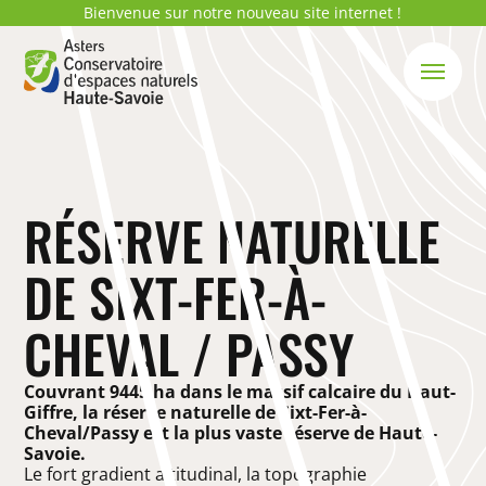
Bienvenue sur notre nouveau site internet !
RÉSERVE NATURELLE
DE SIXT-FER-À-
CHEVAL / PASSY
Couvrant 9445 ha dans le massif calcaire du Haut-
Giffre, la réserve naturelle de Sixt-Fer-à-
Cheval/Passy est la plus vaste réserve de Haute-
Savoie.
Le fort gradient altitudinal, la topographie