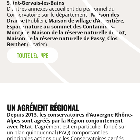
Saint-Gervais-les-Bains
.
D’autres annexes accueillent du personnel du
Conservatoire sur le département :
Maison des
Dranse
(Publier),
Maison de village d’Argentière
,
Espace nature au sommet des Contamines-
Montjoie
,
Maison de la réserve naturelle de Sixt,
Maison de la réserve naturelle de Passy
,
Clos
Berthet
(Sevrier).
TOUTE L'ÉQUIPE
UN AGRÉMENT RÉGIONAL
Depuis 2013, les conservatoires d’Auvergne Rhône-
Alpes sont agréés par la Région conjointement
avec l’Etat
. L’agrément est en particulier fondé sur
un plan quinquennal (PAQ) comportant les
principales actions que les Conservatoires agréés