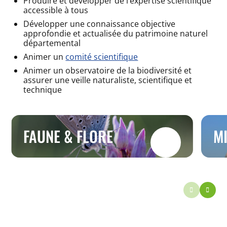
Produire et développer de l’expertise scientifique
accessible à tous
Développer une connaissance objective
approfondie et actualisée du patrimoine naturel
départemental
Animer un
comité scientifique
Animer un observatoire de la biodiversité et
assurer une veille naturaliste, scientifique et
technique
FAUNE & FLORE
MI