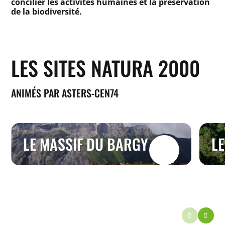
concilier les activités humaines et la préservation
de la biodiversité.
LES SITES NATURA 2000
ANIMÉS PAR ASTERS-CEN74
LE MASSIF DU BARGY
L