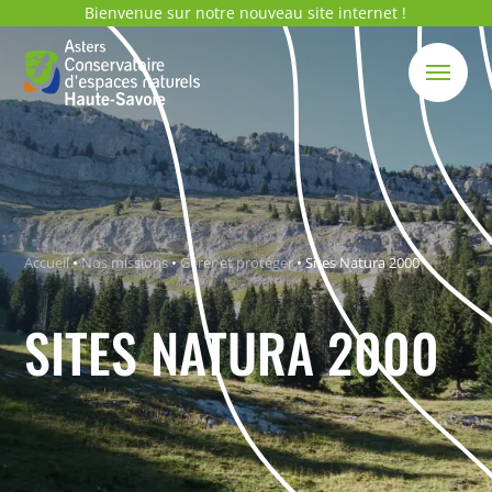
Bienvenue sur notre nouveau site internet !
Accueil
•
Nos missions
•
Gérer et protéger
•
Sites Natura 2000
SITES NATURA 2000