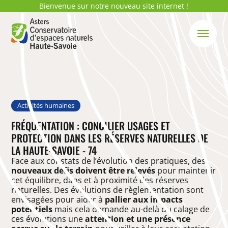
Bienvenue sur notre nouveau site internet !
Activités humaines
FRÉQUENTATION : CONCILIER USAGES ET
PROTECTION DANS LES RÉSERVES NATURELLES DE
LA HAUTE-SAVOIE - 74
Face aux constats de l’évolution des pratiques, des
nouveaux défis doivent être relevés
pour maintenir
cet équilibre, dans et à proximité des réserves
naturelles. Des évolutions de règlementation sont
envisagées pour aider à
pallier aux impacts
potentiels
mais cela demande au-delà du calage de
ces évolutions une
attention et une présence