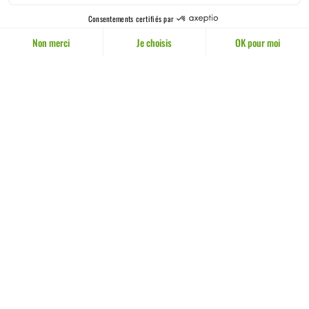
CONTACT
Manoir de Novel
60 Avenue de Novel
74000 Annecy
04 50 66 47 51
CONTACT
RECRUTEMENTS
PRESSE
NOS AUTRES SITES