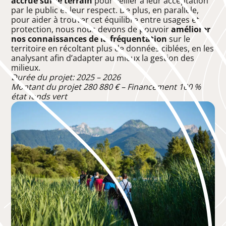
accrue sur le terrain
pour veiller à leur acceptation
par le public et leur respect. De plus, en parallèle,
pour aider à trouver cet équilibre entre usages et
protection, nous nous devons de pouvoir
améliorer
nos connaissances de la fréquentation
sur le
territoire en récoltant plus de données ciblées, en les
analysant afin d’adapter au mieux la gestion des
milieux.
Durée du projet: 2025 – 2026
Montant du projet 280 880 € – Financement 100 %
état fonds vert