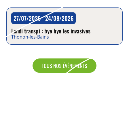
27/07/2026 - 24/08/2026
Chantier
Lundi transpi : bye bye les invasives
Thonon-les-Bains
TOUS NOS ÉVÉNEMENTS