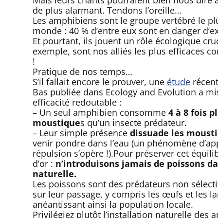
de plus alarmant. Tendons l’oreille…
Les amphibiens sont le groupe vertébré le p
monde : 40 % d’entre eux sont en danger d’ex
Et pourtant, ils jouent un rôle écologique cruci
exemple, sont nos alliés les plus efficaces c
!
Pratique de nos temps…
S’il fallait encore le prouver, une
étude
récent
Bas publiée dans Ecology and Evolution a mi
efficacité redoutable :
– Un seul amphibien consomme
4 à 8 fois p
moustique
s qu’un insecte prédateur.
– Leur simple présence
dissuade les moust
venir pondre dans l’eau (un phénomène d’app
répulsion s’opère !).Pour préserver cet équilib
d’or :
n’introduisons jamais de poissons d
naturelle.
Les poissons sont des prédateurs non sélectif
sur leur passage, y compris les œufs et les l
anéantissant ainsi la population locale.
Privilégiez plutôt l’installation naturelle des