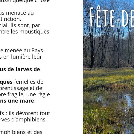
lus menacé au
tinction.
al. Ils sont, par
ontre les moustiques
e menée au Pays-
s en lumière leur
lus de larves de
iques
femelles de
rentissage et de
re fragile, une règle
ans une mare
s : ils dévorent tout
arves d’amphibiens,
 amphibiens et des